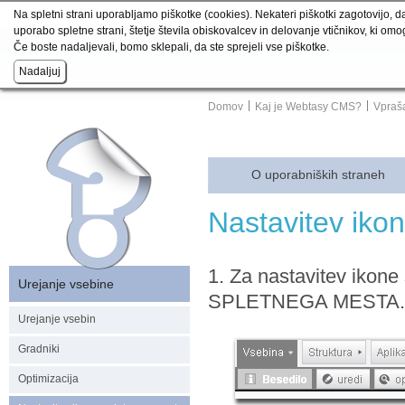
Na spletni strani uporabljamo piškotke (cookies). Nekateri piškotki zagotovijo, d
uporabo spletne strani, štetje števila obiskovalcev in delovanje vtičnikov, ki om
Če boste nadaljevali, bomo sklepali, da ste sprejeli vse piškotke.
Domov
Kaj je Webtasy CMS?
Vpraša
O uporabniških straneh
Nastavitev iko
1. Za nastavitev ikon
Urejanje vsebine
SPLETNEGA MESTA.
Urejanje vsebin
Gradniki
Optimizacija