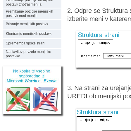
Premikanje pozicije menijskih
postavk znotraj menija
2. Odpre se Struktura s
Premikanje pozicije menijskih
postavk med meniji
izberite meni v katere
Brisanje menijskih postavk
Kloniranje menijskih postavk
Sprememba tipske strani
Nastavitev privzete menijske
postavke
3. Na strani za urejan
UREDI ob menijski post