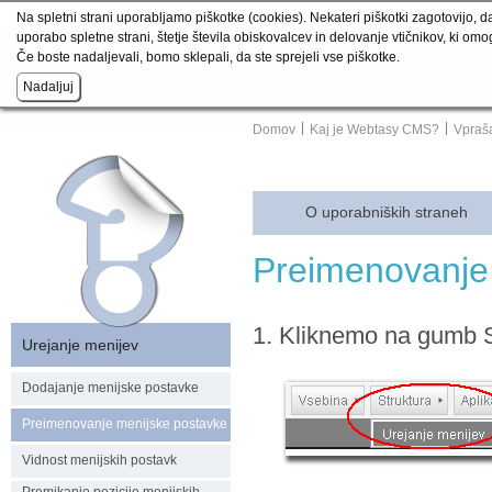
Na spletni strani uporabljamo piškotke (cookies). Nekateri piškotki zagotovijo, d
uporabo spletne strani, štetje števila obiskovalcev in delovanje vtičnikov, ki om
Če boste nadaljevali, bomo sklepali, da ste sprejeli vse piškotke.
Domov
Kaj je Webtasy CMS?
Vpraša
O uporabniških straneh
Preimenovanje
1. Kliknemo na gumb S
Urejanje menijev
Dodajanje menijske postavke
Preimenovanje menijske postavke
Vidnost menijskih postavk