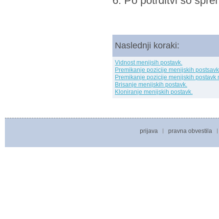
6. Po potrditvi so spre
Naslednji koraki:
Vidnost menijsih postavk.
Premikanje pozicije menijskih postsavk
Premikanje pozicije menijskih postavk 
Brisanje menijskih postavk.
Kloniranje menijskih postavk.
prijava
pravna obvestila